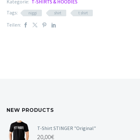
Kategorie:
T-SHIRTS & HOODIES
Tags:
niggi
shirt
t shirt
Teilen:
NEW PRODUCTS
T-Shirt STINGER "Original"
20,00
€